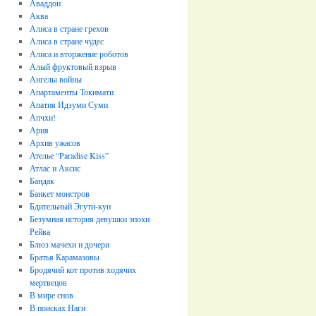
Аваддон
Аква
Алиса в стране грехов
Алиса в стране чудес
Алиса и вторжение роботов
Алый фруктовый взрыв
Ангелы войны
Апартаменты Токимати
Апатия Идзуми Суми
Апчхи!
Ария
Архив ужасов
Ателье “Paradise Kiss”
Атлас и Аксис
Бандак
Банкет монстров
Бдительный Эгути-кун
Безумная история девушки эпохи
Рейва
Блюз мачехи и дочери
Братья Карамазовы
Бродячий кот против ходячих
мертвецов
В мире снов
В поисках Наги