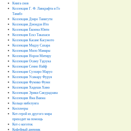
Книга снов
Коллекция Г. Ф. Лавкрафта и Го
Танабэ
Коллекция Дзиро Танигути
Коллекция Дзюндзи Ито
Коллекция Ёкояма Юити
Коллекция Ескэ Такахаси
Коллекция Касане Касумото
Коллекция Мидзу Сахара
Коллекция Мило Манары
Коллекция Норои Митиру
Коллекция Осаму Тэдзука
Коллекция Сенно Найф
Коллекция Суэхиро Маруо
Коллекция Усамару Фуруя
Коллекция Фумико Фуми
Коллекция Хидеши Хино
Коллекция Эрики Сакурадзава
Коллекция Яма Ваяма
Кольцо нибелунга
Косплееры
Кот-герой из другого мира
приходит на помощь
Кот-с-коготок
Кофейный дневник