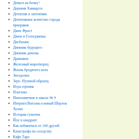
Деньги на бочку!
Деревня Хинацуги
Детектив в заточении
Детективное агентство города
призраков
Джек Фрост
Джем и Голограммы
Дисбаланс
Дневник будущего
Дневник демона
Драмакон
Железный миротворец
Жизнь бродячего кота
Звездочки
Зеро. Нулевой образец
Игра героинь
Илегенес
Инопланетяне в школе № 9
Интриги Ватсона и новый Шерлок
Холмс
Истории сумочек
Йоу в квадрате
Как избавиться от 100 друзей
Катастрофа по соседству
Кафе Таро