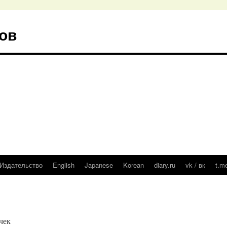
ов
Издательство
English
Japanese
Korean
diary.ru
vk / вк
t.m
чек