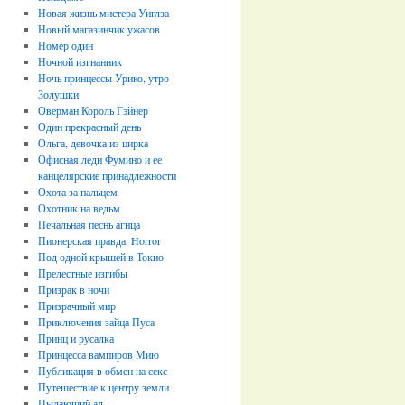
Новая жизнь мистера Уиглза
Новый магазинчик ужасов
Номер один
Ночной изгнанник
Ночь принцессы Урико, утро
Золушки
Оверман Король Гэйнер
Один прекрасный день
Ольга, девочка из цирка
Офисная леди Фумино и ее
канцелярские принадлежности
Охота за пальцем
Охотник на ведьм
Печальная песнь агнца
Пионерская правда. Horror
Под одной крышей в Токио
Прелестные изгибы
Призрак в ночи
Призрачный мир
Пpиключения зайца Пуса
Принц и русалка
Принцесса вампиров Мию
Публикация в обмен на секс
Путешествие к центру земли
Пылающий ад