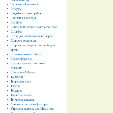
Рассказы о Сирахимэ
Рейдеры
Свадьба в стране грибов
Священная мелодия
Серафим
Сино-тян не может сказать свое имя
Смурфы
Созвездие воображаемых зверей
Староста-горничная
Старшеклассницы в свое свободное
время
Странная жизнь Субару
Стратосфера сна
Судзуки просто хочет жить
спокойно
Счастливый Попоти
Таймасин
Творец фигурок
Тилсим
Торадора
Трилогия поиска
Ты мне нравишься
Увидимся завтра на фудкорте
Утренняя выпечка для Момо-тян