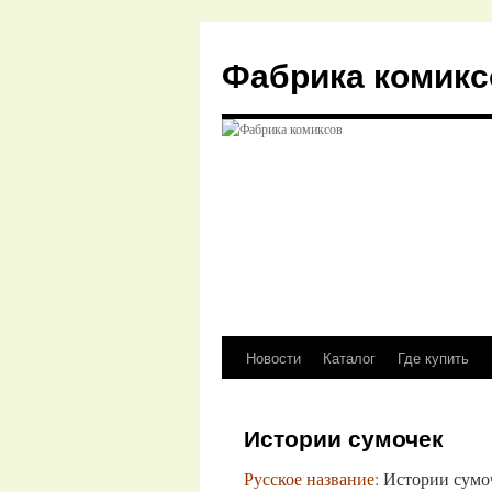
Перейти
к
Фабрика комикс
содержимому
Новости
Каталог
Где купить
Истории сумочек
Русское название:
Истории сумо