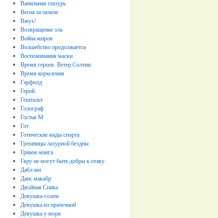
Ванильная глазурь
Весна за окном
Вжух!
Возвращение зла
Война миров
Волшебство продолжается
Воспоминания маски
Время героев. Ветер Солтии
Время кормления
Гарфилд
Герой
Гештальт
Голограф
Гостья М
Гот
Готические виды спорта
Грешницы лазурной бездны
Гримм-манга
Гяру не могут быть добры к отаку
Дабл ми
Данс макабр
Двойная Спика
Девушка-голем
Девушка из прачечной
Девушка у моря