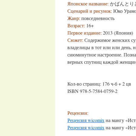
Японское название:
かばんとりどり (
Сценарий и рисунок:
Юко Урам
Жанр:
повседневность
Возраст:
16+
Первое издание:
2013 (Япония)
Сюжет:
Содержимое женских сумо
владелицы в тот или или день, н
сиюминутное настроение. Позна
верных спутниц каждой женщи
Кол-во страниц: 176 ч-б + 2 цв
ISBN 978-5-7584-0759-2
Рецензии:
Рецензия wicomix
на мангу «Ист
Рецензия wicomix
на мангу «Ист