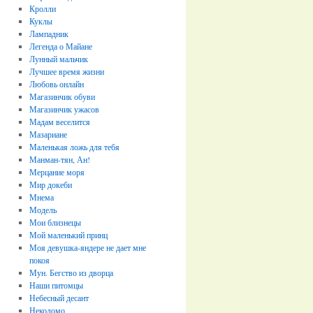
Кролли
Куклы
Лампадник
Легенда о Майане
Лунный мальчик
Лучшее время жизни
Любовь онлайн
Магазинчик обуви
Магазинчик ужасов
Мадам веселится
Мазариане
Маленькая ложь для тебя
Манман-тян, Ан!
Мерцание моря
Мир докеби
Мнема
Модель
Мои близнецы
Мой маленький принц
Моя девушка-яндере не дает мне
покоя
Мун. Бегство из дворца
Наши питомцы
Небесный десант
Некодомо