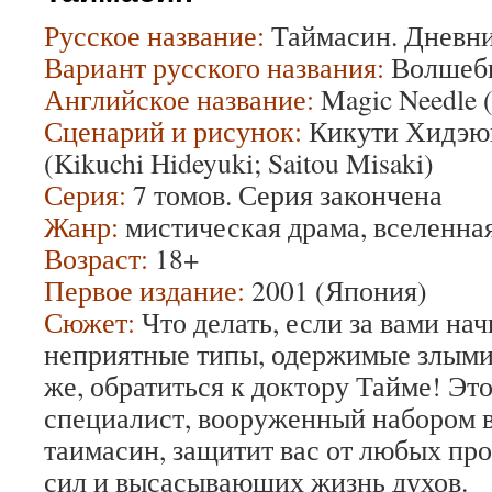
Русское название:
Таймасин. Дневни
Вариант русского названия:
Волшебн
Английское название:
Magic Needle (
Сценарий и рисунок:
Кикути Хидэюк
(Kikuchi Hideyuki; Saitou Misaki)
Серия:
7 томов. Серия закончена
Жанр:
мистическая драма, вселенная
Возраст:
18+
Первое издание:
2001 (Япония)
Сюжет:
Что делать, если за вами на
неприятные типы, одержимые злыми
же, обратиться к доктору Тайме! Эт
специалист, вооруженный набором 
таимасин, защитит вас от любых пр
сил и высасывающих жизнь духов.