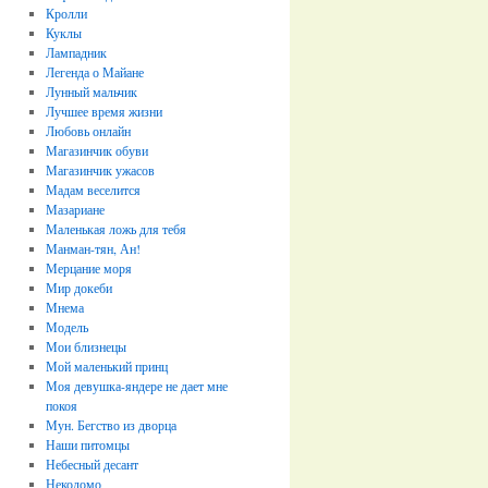
Кролли
Куклы
Лампадник
Легенда о Майане
Лунный мальчик
Лучшее время жизни
Любовь онлайн
Магазинчик обуви
Магазинчик ужасов
Мадам веселится
Мазариане
Маленькая ложь для тебя
Манман-тян, Ан!
Мерцание моря
Мир докеби
Мнема
Модель
Мои близнецы
Мой маленький принц
Моя девушка-яндере не дает мне
покоя
Мун. Бегство из дворца
Наши питомцы
Небесный десант
Некодомо