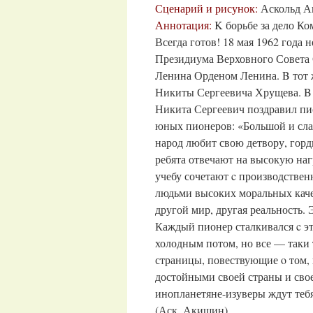
Сценарий и рисунок:
Аскольд 
Аннотация:
K борьбе за дело Ко
Всегда готов! 18 мая 1962 года 
Президиума Верховного Совета 
Ленина Орденом Ленина. B тот 
Никиты Сергеевича Хрущева. B 
Никита Сергеевич поздравил пио
юных пионеров: «Большой и сла
народ любит свою детвору, гор
ребята отвечают на высокую наг
учебу сочетают c производствен
людьми высоких моральных каче
другой мир, другая реальность
Каждый пионер сталкивался c эт
холодным потом, но все — таки 
страницы, повествующие o том,
достойными своей страны и свое
инопланетяне-изуверы ждут тебя
(Аск. Акишин)