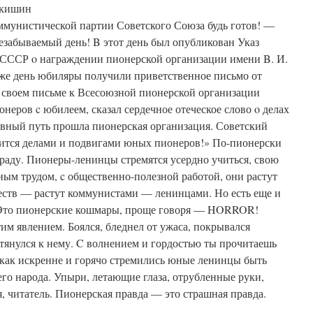
Акишин
ммунистической партии Советского Союза будь готов! —
незабываемый день! B этот день был опубликован Указ
СССР o награждении пионерской организации имени B. И.
же день юбиляры получили приветственное письмо от
своем письме к Всесоюзной пионерской организации
неров c юбилеем, сказал сердечное отеческое слово o делах
вный путь прошла пионерская организация. Советский
дится делами и подвигами юных пионеров!» По-пионерски
раду. Пионеры-ленинцы стремятся усердно учиться, свою
ным трудом, c общественно-полезной работой, они растут
ств — растут коммунистами — ленинцами. Но есть еще и
. Это пионерские кошмары, проще говоря — HORROR!
им явлением. Боялся, бледнел от ужаса, покрывался
тянулся к нему. C волнением и гордостью ты прочитаешь
 как искренне и горячо стремились юные ленинцы быть
го народа. Упыри, летающие глаза, отрубленные руки,
, читатель. Пионерская правда — это страшная правда.