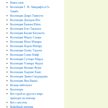
Книга снов
Коллекция Г. Ф. Лавкрафта и Го
Танабэ
Коллекция Дзиро Танигути
Коллекция Дзюндзи Ито
Коллекция Ёкояма Юити
Коллекция Ескэ Такахаси
Коллекция Касане Касумото
Коллекция Мидзу Сахара
Коллекция Мило Манары
Коллекция Норои Митиру
Коллекция Осаму Тэдзука
Коллекция Сенно Найф
Коллекция Суэхиро Маруо
Коллекция Усамару Фуруя
Коллекция Фумико Фуми
Коллекция Хидеши Хино
Коллекция Эрики Сакурадзава
Коллекция Яма Ваяма
Кольцо нибелунга
Косплееры
Кот-герой из другого мира
приходит на помощь
Кот-с-коготок
Кофейный дневник