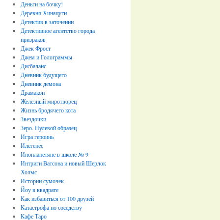
Деньги на бочку!
Деревня Хинацуги
Детектив в заточении
Детективное агентство города
призраков
Джек Фрост
Джем и Голограммы
Дисбаланс
Дневник будущего
Дневник демона
Драмакон
Железный миротворец
Жизнь бродячего кота
Звездочки
Зеро. Нулевой образец
Игра героинь
Илегенес
Инопланетяне в школе № 9
Интриги Ватсона и новый Шерлок
Холмс
Истории сумочек
Йоу в квадрате
Как избавиться от 100 друзей
Катастрофа по соседству
Кафе Таро