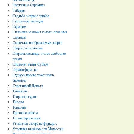
Рассказы о Сирахимэ
Рейдеры
Свадьба в стране грибов
Священная мелодия
Серафим
Сино-тян не может сказать свое имя
Смурфы
Созвездие воображаемых зверей
Староста-горничная
Старшеклассницы в свое свободное
время
Странная жизнь Субару
Стратосфера сна
Судзуки просто хочет жить
спокойно
Счастливый Попоти
Таймасин
Творец фигурок
Тилсим
Торадора
Трилогия поиска
Ты мне нравишься
Увидимся завтра на фудкорте
Утренняя выпечка для Момо-тян