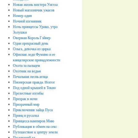
Новая жизнь мистера Уиглза
Новый магазинчик ужасов
Номер один
Ночной изгнанник
Ночь принцессы Урико, утро
Золушки
Оверман Король Гэйнер
Один прекрасный день
Ольга, девочка из цирка
Офисная леди Фумино и ее
канцелярские принадлежности
Охота за пальцем
Охотник на ведьм
Печальная песнь агнца
Пионерская правда. Horror
Под одной крышей в Токио
Прелестные изгибы
Призрак в ночи
Призрачный мир
Пpиключения зайца Пуса
Принц и русалка
Принцесса вампиров Мию
Публикация в обмен на секс
Путешествие к центру земли
Пылающий ад