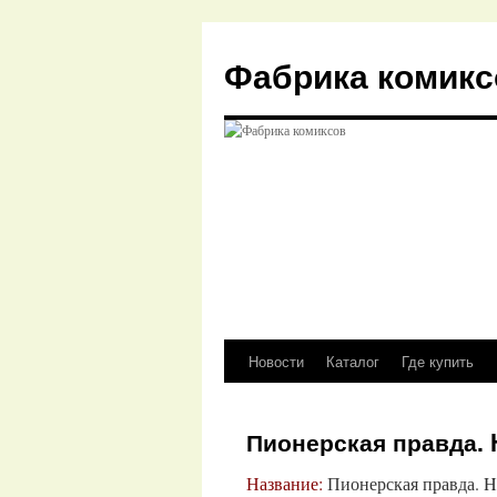
Перейти
к
Фабрика комикс
содержимому
Новости
Каталог
Где купить
Пионерская правда. 
Название:
Пионерская правда. H