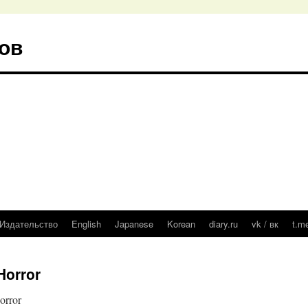
ов
Издательство
English
Japanese
Korean
diary.ru
vk / вк
t.m
Horror
orror