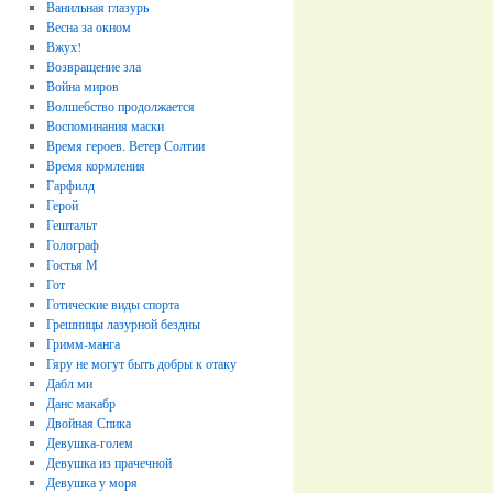
Ванильная глазурь
Весна за окном
Вжух!
Возвращение зла
Война миров
Волшебство продолжается
Воспоминания маски
Время героев. Ветер Солтии
Время кормления
Гарфилд
Герой
Гештальт
Голограф
Гостья М
Гот
Готические виды спорта
Грешницы лазурной бездны
Гримм-манга
Гяру не могут быть добры к отаку
Дабл ми
Данс макабр
Двойная Спика
Девушка-голем
Девушка из прачечной
Девушка у моря