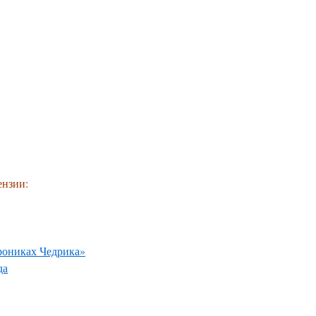
ензии:
ониках Чедрика»
да