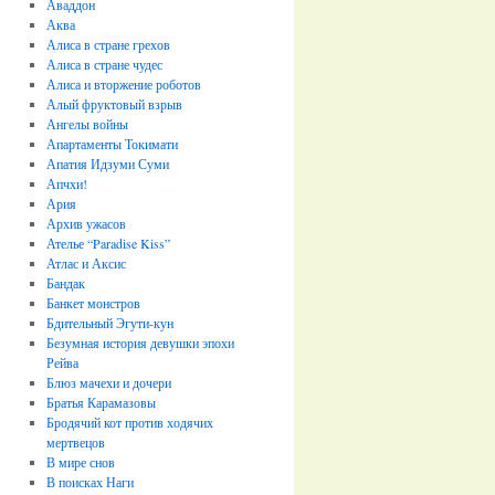
Аваддон
Аква
Алиса в стране грехов
Алиса в стране чудес
Алиса и вторжение роботов
Алый фруктовый взрыв
Ангелы войны
Апартаменты Токимати
Апатия Идзуми Суми
Апчхи!
Ария
Архив ужасов
Ателье “Paradise Kiss”
Атлас и Аксис
Бандак
Банкет монстров
Бдительный Эгути-кун
Безумная история девушки эпохи
Рейва
Блюз мачехи и дочери
Братья Карамазовы
Бродячий кот против ходячих
мертвецов
В мире снов
В поисках Наги