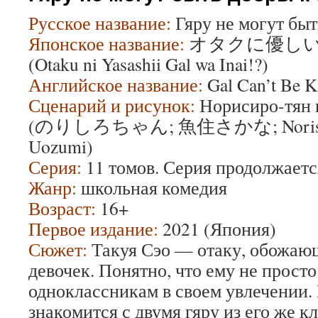
Русское название:
Гяру не могут быт
Японское название:
オタクに優しい
(Otaku ni Yasashii Gal wa Inai!?)
Английское название:
Gal Can’t Be K
Сценарий и рисунок:
Норисиро-тян 
(のりしろちゃん; 魚住さかな; Norishiro
Uozumi)
Серия:
11 томов. Серия продолжаетс
Жанр:
школьная комедия
Возраст:
16+
Первое издание:
2021 (Япония)
Сюжет:
Такуя Сэо — отаку, обожаю
девочек. Понятно, что ему не просто
одноклассникам в своем увлечении.
знакомится с двумя гяру из его же 