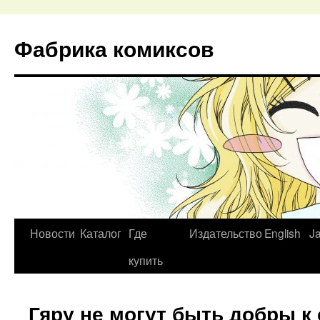
Перейти
к
Фабрика комиксов
содержимому
Новости
Каталог
Где
Издательство
English
J
купить
Гяру не могут быть добры к 