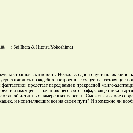
; Sai Ihara & Hitotsu Yokoshima)
чена странная активность. Несколько дней спустя на окраине п
внутри затаились враждебно настроенные существа, готовящие п
 фантастики, предстает перед вами в прекрасной манга-адаптац
 трех незнакомцев — начинающего фотографа, священника и арт
емлян об истинных намерениях марсиан. Сможет ли самое совр
ашек, и испепеляющим все на своем пути? И возможно ли вооб