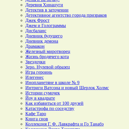
Деревня Хинацуги
Детектив в заточении
Детективное агентство города призраков
Джек Фрост
Джем и Голограммы
Дисбаланс
Дневник будущего
Дневник демона
Драмакон
Железный миротворец
Жизнь бродячего кота
Звездочки
Зеро. Нулевой образец
Игра героинь
Илегенес
Инопланетяне в школе № 9
Интриги Ватсона и новый Шерлок Холмс
Истории сумочек
Йоу в квадрате
Как избавиться от 100 друзей
Катастрофа по соседству
Кафе Таро
Книга снов
Коллекция Г. Ф. Лавкрафта и Го Танабэ