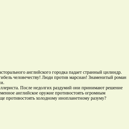
асторального английского городка падает странный цилиндр.
огибель человечеству! Люди против марсиан! Знаменитый роман
ии.
иллериста. После недолгих раздумий они принимают решение
еменное английское оружие противостоять огромным
ще противостоять холодному инопланетному разуму?