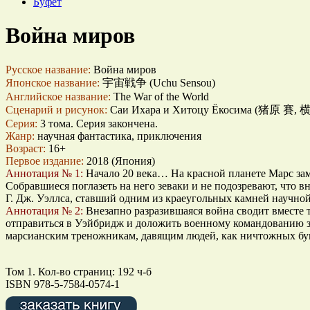
Буфет
Война миров
Русское название:
Война миров
Японское название:
宇宙戦争 (Uchu Sensou)
Английское название:
The War of the World
Сценарий и рисунок:
Саи Ихара и Хитоцу Ёкосима (猪原 賽, 横島 一
Серия:
3 тома. Серия закончена.
Жанр:
научная фантастика, приключения
Возраст:
16+
Первое издание:
2018 (Япония)
Аннотация № 1:
Начало 20 века… На красной планете Марс заме
Собравшиеся поглазеть на него зеваки и не подозревают, что 
Г. Дж. Уэллса, ставший одним из краеугольных камней научной
Аннотация № 2:
Внезапно разразившаяся война сводит вместе
отправиться в Уэйбридж и доложить военному командованию з
марсианским треножникам, давящим людей, как ничтожных бук
Том 1. Кол-во страниц: 192 ч-б
ISBN 978-5-7584-0574-1