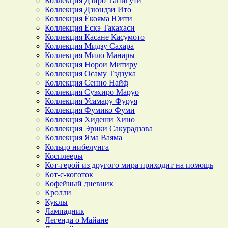
Коллекция Дзиро Танигути
Коллекция Дзюндзи Ито
Коллекция Ёкояма Юити
Коллекция Ескэ Такахаси
Коллекция Касане Касумото
Коллекция Мидзу Сахара
Коллекция Мило Манары
Коллекция Норои Митиру
Коллекция Осаму Тэдзука
Коллекция Сенно Найф
Коллекция Суэхиро Маруо
Коллекция Усамару Фуруя
Коллекция Фумико Фуми
Коллекция Хидеши Хино
Коллекция Эрики Сакурадзава
Коллекция Яма Ваяма
Кольцо нибелунга
Косплееры
Кот-герой из другого мира приходит на помощь
Кот-с-коготок
Кофейный дневник
Кролли
Куклы
Лампадник
Легенда о Майане