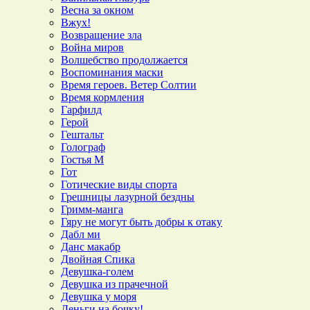
Весна за окном
Вжух!
Возвращение зла
Война миров
Волшебство продолжается
Воспоминания маски
Время героев. Ветер Солтии
Время кормления
Гарфилд
Герой
Гештальт
Голограф
Гостья М
Гот
Готические виды спорта
Грешницы лазурной бездны
Гримм-манга
Гяру не могут быть добры к отаку
Дабл ми
Данс макабр
Двойная Спика
Девушка-голем
Девушка из прачечной
Девушка у моря
Деньги на бочку!