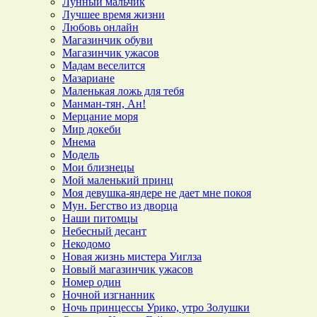
Лунный мальчик
Лучшее время жизни
Любовь онлайн
Магазинчик обуви
Магазинчик ужасов
Мадам веселится
Мазариане
Маленькая ложь для тебя
Манман-тян, Ан!
Мерцание моря
Мир докеби
Мнема
Модель
Мои близнецы
Мой маленький принц
Моя девушка-яндере не дает мне покоя
Мун. Бегство из дворца
Наши питомцы
Небесный десант
Некодомо
Новая жизнь мистера Уиглза
Новый магазинчик ужасов
Номер один
Ночной изгнанник
Ночь принцессы Урико, утро Золушки