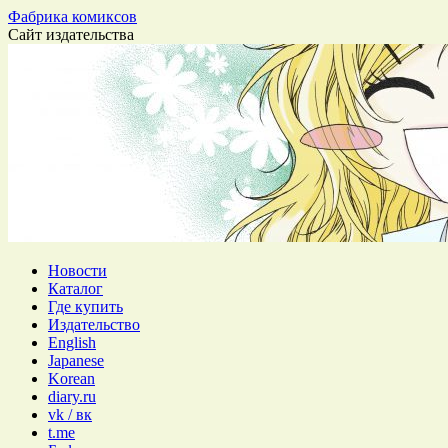
Перейти
Фабрика комиксов
к
Сайт издательства
содержимому
Новости
Каталог
Где купить
Издательство
English
Japanese
Korean
diary.ru
vk / вк
t.me