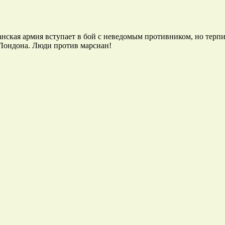
нская армия вступает в бой с неведомым противником, но терп
Лондона. Люди против марсиан!