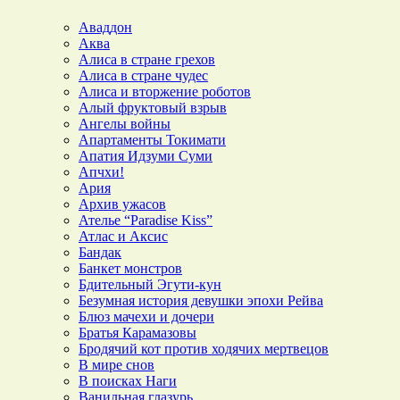
Аваддон
Аква
Алиса в стране грехов
Алиса в стране чудес
Алиса и вторжение роботов
Алый фруктовый взрыв
Ангелы войны
Апартаменты Токимати
Апатия Идзуми Суми
Апчхи!
Ария
Архив ужасов
Ателье “Paradise Kiss”
Атлас и Аксис
Бандак
Банкет монстров
Бдительный Эгути-кун
Безумная история девушки эпохи Рейва
Блюз мачехи и дочери
Братья Карамазовы
Бродячий кот против ходячих мертвецов
В мире снов
В поисках Наги
Ванильная глазурь